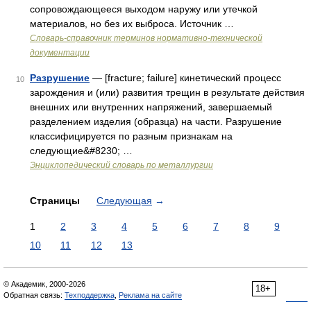
сопровождающееся выходом наружу или утечкой
материалов, но без их выброса. Источник …
Словарь-справочник терминов нормативно-технической
документации
Разрушение
— [fracture; failure] кинетический процесс
10
зарождения и (или) развития трещин в результате действия
внешних или внутренних напряжений, завершаемый
разделением изделия (образца) на части. Разрушение
классифицируется по разным признакам на
следующие&#8230; …
Энциклопедический словарь по металлургии
Страницы
Следующая
→
1
2
3
4
5
6
7
8
9
10
11
12
13
© Академик, 2000-2026
18+
Обратная связь:
Техподдержка
,
Реклама на сайте