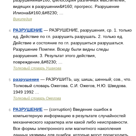
разрушения&#160; философия различных мыслителей,
видящих в разрушении&#160; прогресс. Разрушение
Илиона&#160;&#8230; …
Википедия
РАЗРУШЕНИЕ
— РАЗРУШЕНИЕ, разрушения, ср. 1. только
4
ед. Действие по гл. разрушить разрушать. 2. только ед.
Действие и состояние по гл. разрушиться разрушаться.
Разрушение Помпеи. Всюду были видны следы
разрушения. 3. Результат этого действия,
повреждение,&#8230; …
Толковый словарь Ушакова
разрушение
— РАЗРУШИТЬ, шу, шишь; шенный; сов., что.
5
Толковый словарь Ожегова. С.И. Ожегов, Н.Ю. Шведова.
1949 1992 …
Толковый словарь Ожегова
РАЗРУШЕНИЕ
— (corruption) Введение ошибок в
6
компьютерную информацию в результате случайностей
механического характера или какой либо неисправности.
Все формы электронного или магнитного накопления
данных уязвимы для ошибок, которые могут происходить