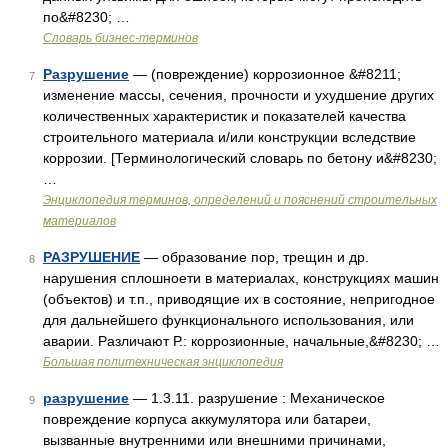
по&#8230; …
Словарь бизнес-терминов
Разрушение
— (повреждение) коррозионное &#8211;
7
изменение массы, сечения, прочности и ухудшение дру­гих
количественных характеристик и показателей каче­ства
строительного материала и/или конструкции вследствие
коррозии. [Терминологический словарь по бетону и&#8230;
…
Энциклопедия терминов, определений и пояснений строительных
материалов
РАЗРУШЕНИЕ
— образование пор, трещин и др.
8
нарушения сплошноети в материалах, конструкциях машин
(объектов) и т.п., приводящие их в состояние, непригодное
для дальнейшего функционального использования, или
аварии. Различают Р.: коррозионные, начальные,&#8230; …
Большая политехническая энциклопедия
разрушение
— 1.3.11. разрушение : Механическое
9
повреждение корпуса аккумулятора или батареи,
вызванные внутренними или внешними причинами,